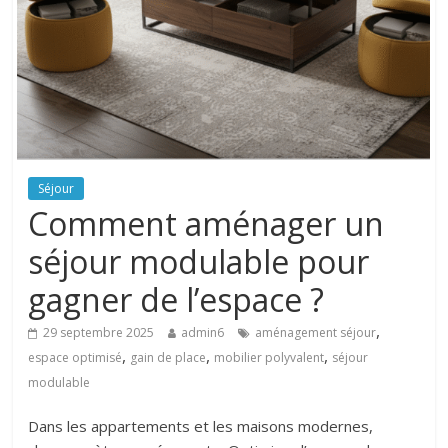
Séjour
Comment aménager un
séjour modulable pour
gagner de l’espace ?
,
29 septembre 2025
admin6
aménagement séjour
,
,
,
espace optimisé
gain de place
mobilier polyvalent
séjour
modulable
Dans les appartements et les maisons modernes,