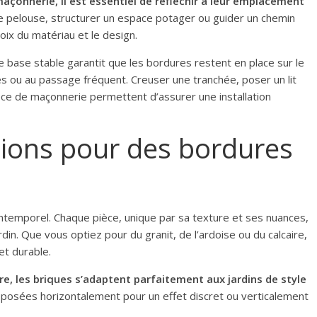
açonnerie, il est essentiel de réfléchir à leur emplacement
ne pelouse, structurer un espace potager ou guider un chemin
hoix du matériau et le design.
e base stable garantit que les bordures restent en place sur le
s ou au passage fréquent. Creuser une tranchée, poser un lit
ce de maçonnerie permettent d’assurer une installation
tions pour des bordures
ntemporel. Chaque pièce, unique par sa texture et ses nuances,
din. Que vous optiez pour du granit, de l’ardoise ou du calcaire,
et durable.
re, les briques s’adaptent parfaitement aux jardins de style
e posées horizontalement pour un effet discret ou verticalement