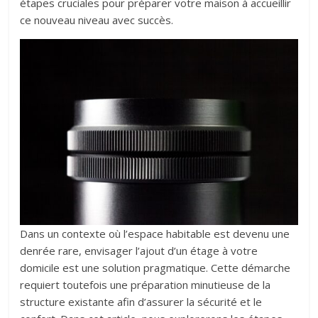
étapes cruciales pour préparer votre maison à accueillir
ce nouveau niveau avec succès.
Dans un contexte où l’espace habitable est devenu une
denrée rare, envisager l’ajout d’un étage à votre
domicile est une solution pragmatique. Cette démarche
requiert toutefois une préparation minutieuse de la
structure existante afin d’assurer la sécurité et le