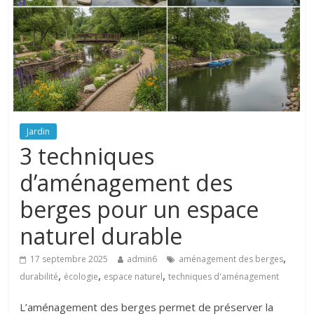
Jardin
3 techniques
d’aménagement des
berges pour un espace
naturel durable
,
17 septembre 2025
admin6
aménagement des berges
,
,
,
durabilité
écologie
espace naturel
techniques d'aménagement
L’aménagement des berges permet de préserver la